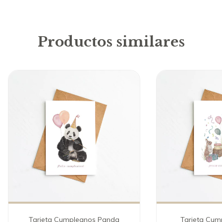
Productos similares
Tarjeta Cumpleanos Panda
Tarjeta Cump