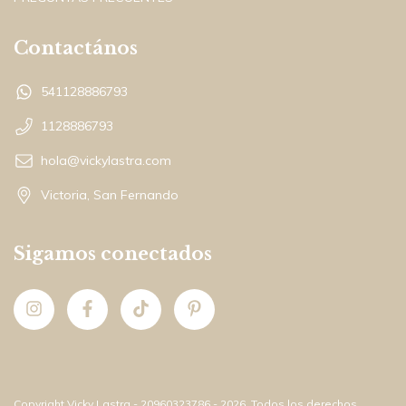
Contactános
541128886793
1128886793
hola@vickylastra.com
Victoria, San Fernando
Sigamos conectados
Copyright Vicky Lastra - 20960323786 - 2026. Todos los derechos