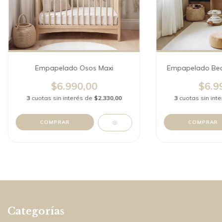
Empapelado Osos Maxi
Empapelado Bea
$6.990,00
$6.9
3
cuotas sin interés de
$2.330,00
3
cuotas sin int
Categorías