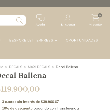
0
Ayuda
Mi cuenta
Mi carrito
BESPOKE LETTERPRESS
OPORTUNIDADES
cio
>
DECALS
>
MAXI DECALS
>
Decal Ballena
ecal Ballena
$119.900,00
3
cuotas sin interés de
$39.966,67
10% de descuento
pagando con Transferencia