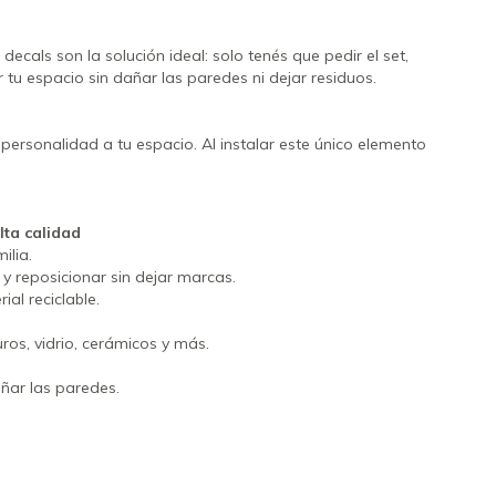
ecals son la solución ideal: solo tenés que pedir el set,
tu espacio sin dañar las paredes ni dejar residuos.
personalidad a tu espacio. Al instalar este único elemento
lta calidad
ilia.
 y reposicionar sin dejar marcas.
al reciclable.
uros, vidrio, cerámicos y más.
dañar las paredes.