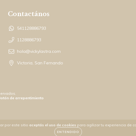
Contactános
541128886793
1128886793
hola@vickylastra.com
Victoria, San Fernando
servados.
Botón de arrepentimiento
ar por este sitio
aceptás el uso de cookies
para agilizar tu experiencia de 
ENTENDIDO