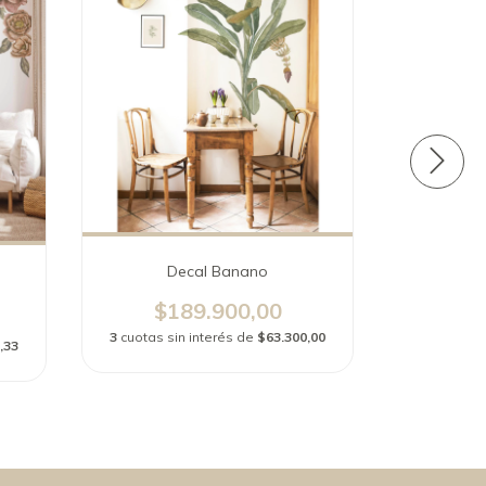
Decal Banano
Decal
$189.900,00
$
3
cuotas sin interés de
$63.300,00
3
cuotas si
,33