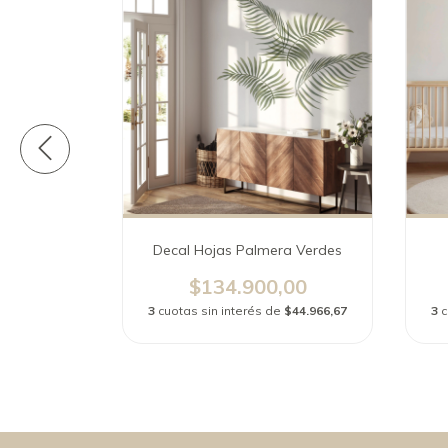
o
Decal Hojas Palmera Verdes
,00
$134.900,00
e
$39.966,67
3
cuotas sin interés de
$44.966,67
3
c